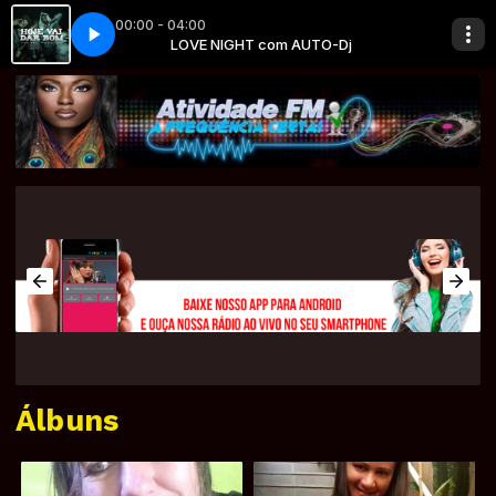
00:00 - 04:00
780548 - 110522 (mp3cut.net)
AUTO-Dj
LOVE NIGHT com AUTO-Dj
BOA MADRUGADA COM LOVE NIGHT - 278
Álbuns