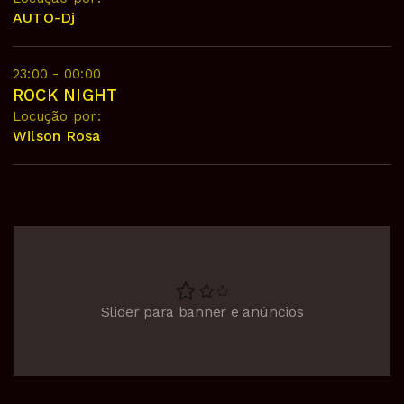
AUTO-Dj
23:00 - 00:00
ROCK NIGHT
Locução por:
Wilson Rosa
Slider para banner e anúncios