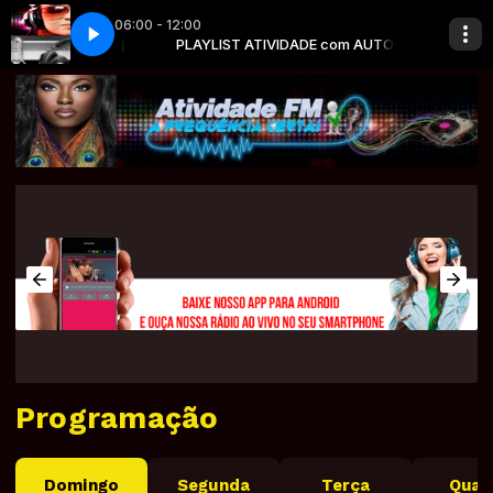
06:00 - 12:00
do ft. Mana (Official Audio)
ADE com AUTO-Dj
PLAYLIST ATIVIDADE com AUTO-Dj
Santana - Corazon Espinado ft. Mana (Offici
Programação
Domingo
Segunda
Terça
Quar