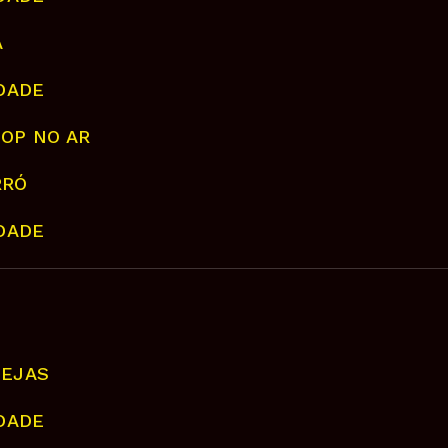
A
IDADE
HOP NO AR
RRÓ
IDADE
NEJAS
IDADE