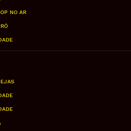
HOP NO AR
RRÓ
IDADE
NEJAS
IDADE
IDADE
A