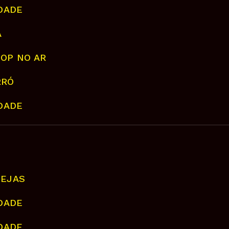
IDADE
A
HOP NO AR
RRÓ
IDADE
NEJAS
IDADE
IDADE