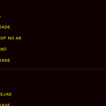
A
IDADE
HOP NO AR
RRÓ
IDADE
NEJAS
IDADE