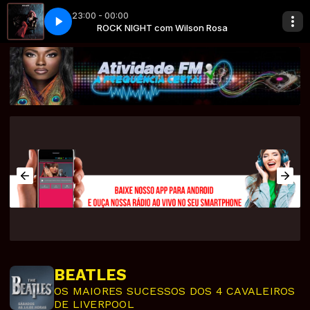
23:00 - 00:00
lson Rosa
edes Benz
TO-Dj
ROCK NIGHT com Wilson Rosa
Janis Joplin - Mercedes Benz
LOVE NIGHT com AUTO-Dj
BEATLES
OS MAIORES SUCESSOS DOS 4 CAVALEIROS
DE LIVERPOOL