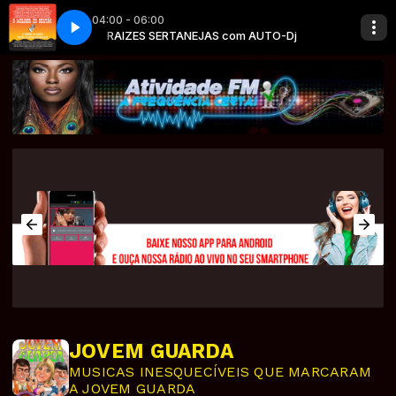
04:00 - 06:00
m AUTO-Dj
agi & Niltinho
om AUTO-Dj
RAIZES SERTANEJAS com AUTO-Dj
Mágoas de Boiadeiro-Tibagi & Niltinho
PLAYLIST ATIVIDADE com AUTO-Dj
JOVEM GUARDA
MUSICAS INESQUECÍVEIS QUE MARCARAM
A JOVEM GUARDA